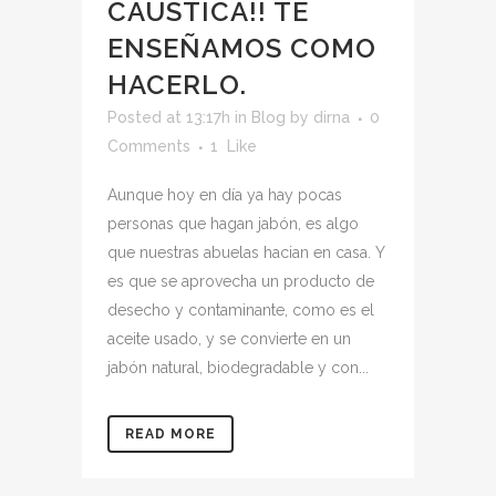
CÁUSTICA!! TE
ENSEÑAMOS COMO
HACERLO.
Posted at 13:17h
in
Blog
by
dirna
0
Comments
1
Like
Aunque hoy en día ya hay pocas
personas que hagan jabón, es algo
que nuestras abuelas hacian en casa. Y
es que se aprovecha un producto de
desecho y contaminante, como es el
aceite usado, y se convierte en un
jabón natural, biodegradable y con...
READ MORE